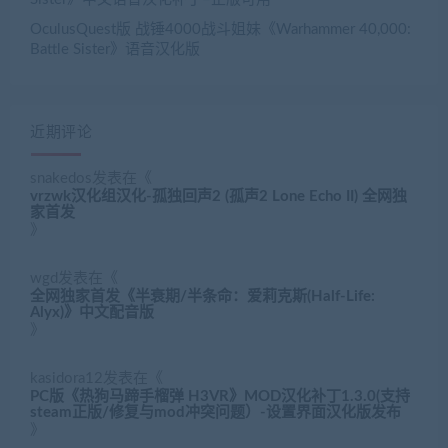
OculusQuest版 战锤4000战斗姐妹《Warhammer 40,000:
Battle Sister》语音汉化版
近期评论
snakedos
发表在《
vrzwk汉化组汉化-孤独回声2 (孤声2 Lone Echo II) 全网独
家首发
》
wgd
发表在《
全网独家首发《半衰期/半条命：爱莉克斯(Half-Life:
Alyx)》中文配音版
》
kasidora12
发表在《
PC版《热狗马蹄手榴弹 H3VR》MOD汉化补丁1.3.0(支持
steam正版/修复与mod冲突问题）-设置界面汉化版发布
》