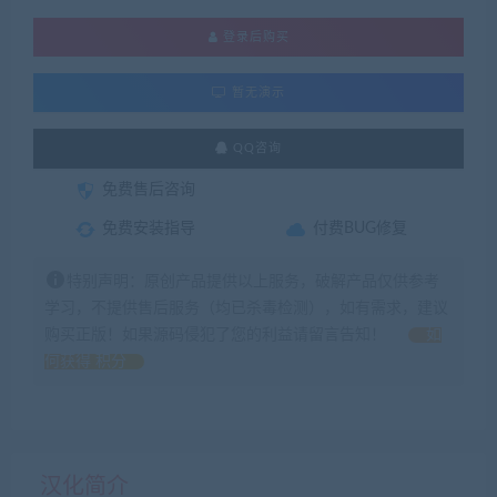
登录后购买
暂无演示
QQ咨询
免费售后咨询
免费安装指导
付费BUG修复
特别声明：原创产品提供以上服务，破解产品仅供参考
学习，不提供售后服务（均已杀毒检测），如有需求，建议
购买正版！如果源码侵犯了您的利益请留言告知！
如
何获得 积分
汉化简介