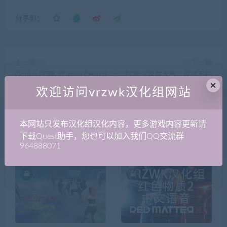
分享到：
上一篇
下一篇
Oculus PC版《Dance Central
PC版《星球大战：维达不朽
×
舞蹈中心》汉化版全网首发
第一部（Vader Immortal:
欢迎访问vrzwk汉化组网站
Episode I）》汉化版
本网站只发布汉化组汉化内容，更多游戏内容更新请
下载Quest助手，您也可以加入我们QQ交流群
相关推荐
964888071