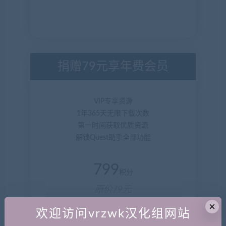
捐赠79元享年费会员
VIP专享资源
1年365天无限下载次数
第一时间获取优质资源
解锁Quest助手全部功能
799
积分
原价79元
×
捐赠79元享年费会员
欢迎访问vrzwk汉化组网站