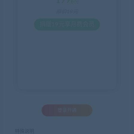
199
积分
原价19元
捐赠19元享月费会员
登录开通
特殊说明