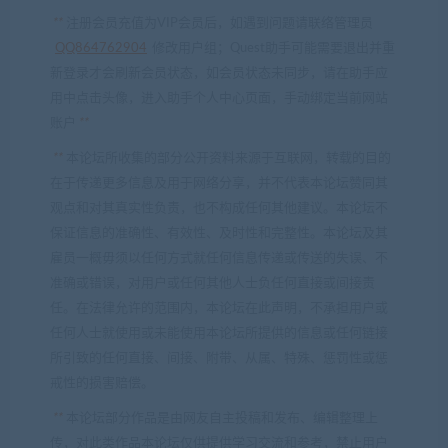
**
注册会员充值为VIP会员后，如遇到问题请联络管理员
QQ864762904
修改用户组；Quest助手可能需要退出并重
新登录才会刷新会员状态，如会员状态未同步，请在助手应
用中点击头像，进入助手个人中心页面，手动绑定当前网站
账户
**
**
本论坛所收集的部分公开资料来源于互联网，转载的目的
在于传递更多信息及用于网络分享，并不代表本论坛赞同其
观点和对其真实性负责，也不构成任何其他建议。本论坛不
保证信息的准确性、有效性、及时性和完整性。本论坛及其
雇员一概毋须以任何方式就任何信息传递或传送的失误、不
准确或错误，对用户或任何其他人士负任何直接或间接责
任。在法律允许的范围内，本论坛在此声明，不承担用户或
任何人士就使用或未能使用本论坛所提供的信息或任何链接
所引致的任何直接、间接、附带、从属、特殊、惩罚性或惩
戒性的损害赔偿。
**
本论坛部分作品是由网友自主投稿和发布、编辑整理上
传，对此类作品本论坛仅供提供学习交流和参考，禁止用户