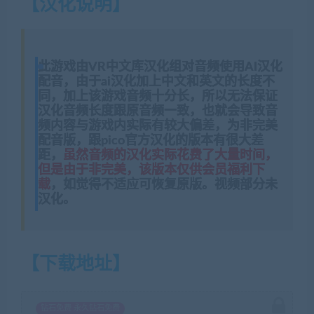
【汉化说明】
此游戏由VR中文库汉化组对音频使用AI汉化
配音，由于ai汉化加上中文和英文的长度不
同，加上该游戏音频十分长，所以无法保证
汉化音频长度跟原音频一致，也就会导致音
频内容与游戏内实际有较大偏差，为非完美
配音版，跟pico官方汉化的版本有很大差
距，
虽然音频的汉化实际花费了大量时间，
但是由于非完美，该版本仅供会员福利下
载
，如觉得不适应可恢复原版。视频部分未
汉化。
【下载地址】
钻石免费 永久钻石免费