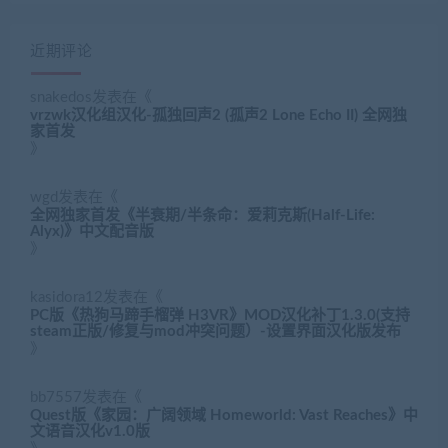
近期评论
snakedos
发表在《
vrzwk汉化组汉化-孤独回声2 (孤声2 Lone Echo II) 全网独
家首发
》
wgd
发表在《
全网独家首发《半衰期/半条命：爱莉克斯(Half-Life:
Alyx)》中文配音版
》
kasidora12
发表在《
PC版《热狗马蹄手榴弹 H3VR》MOD汉化补丁1.3.0(支持
steam正版/修复与mod冲突问题）-设置界面汉化版发布
》
bb7557
发表在《
Quest版《家园：广阔领域 Homeworld: Vast Reaches》中
文语音汉化v1.0版