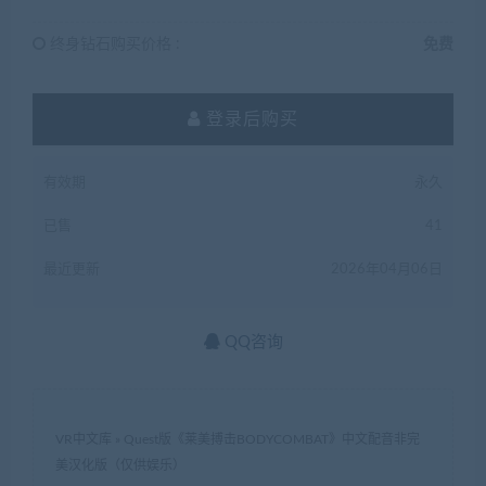
终身钻石购买价格 :
免费
登录后购买
有效期
永久
已售
41
最近更新
2026年04月06日
QQ咨询
VR中文库
»
Quest版《莱美搏击BODYCOMBAT》中文配音非完
美汉化版（仅供娱乐）