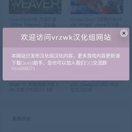
OculusQuest版 流编织者
OculusQuest《皮鞭手枪(Pi
《Flow Weaver》汉化版
stol Whip)》vrzwk汉化组
首发汉化
×
欢迎访问vrzwk汉化组网站
本网站只发布汉化组汉化内容，更多游戏内容更新请
下载Quest助手，您也可以加入我们QQ交流群
964888071
一体机3A大作《Asgard’s
Quest版《漫威死侍VR(Mar
Wrath 2》阿斯加德之怒 2
vel’s Deadpool VR)》中文
VR-完整汉化校正1.9版
配音汉化版
发表评论