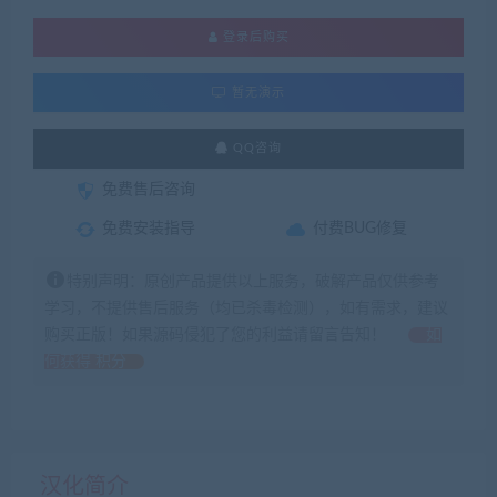
登录后购买
暂无演示
QQ咨询
免费售后咨询
免费安装指导
付费BUG修复
特别声明：原创产品提供以上服务，破解产品仅供参考
学习，不提供售后服务（均已杀毒检测），如有需求，建议
购买正版！如果源码侵犯了您的利益请留言告知！
如
何获得 积分
汉化简介