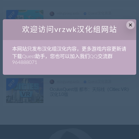
mingyuegaoda
Quest汉化资源
OculusQuest版 小城市《Little Cities VR》汉
×
化1.0版
欢迎访问vrzwk汉化组网站
mingyuegaoda
PCVR汉化资源
本网站只发布汉化组汉化内容，更多游戏内容更新请
Steam PC 游戏 寰宇高中《Cosmonious Hig
下载Quest助手，您也可以加入我们QQ交流群
h 》 机翻汉化补丁1.0版
964888071
mingyuegaoda
Quest汉化资源
OculusQuest版 都市：天际线《Cities: VR》
汉化1.0版