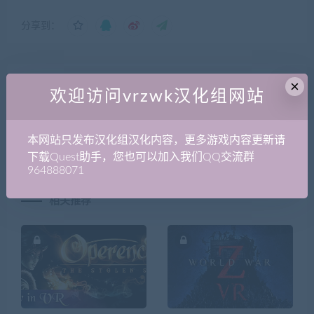
分享到：
×
上一篇
下一篇
欢迎访问vrzwk汉化组网站
Quest安卓游戏汉化通用教程|
Oculus Quest版《Dance
第一篇：Obb文件的修改及
Central 舞蹈中心》汉化版全
APK的校验去除
网首发
本网站只发布汉化组汉化内容，更多游戏内容更新请
下载Quest助手，您也可以加入我们QQ交流群
964888071
相关推荐