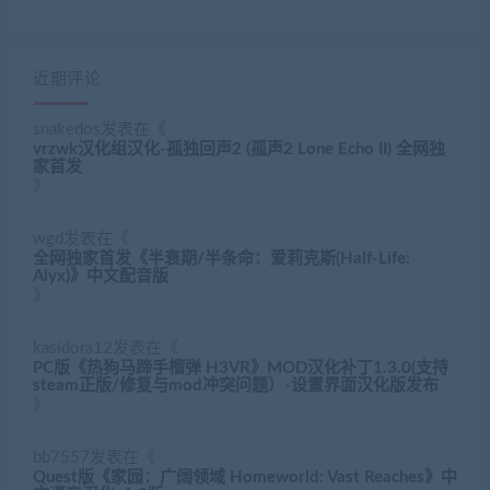
近期评论
snakedos
发表在《
vrzwk汉化组汉化-孤独回声2 (孤声2 Lone Echo II) 全网独
家首发
》
wgd
发表在《
全网独家首发《半衰期/半条命：爱莉克斯(Half-Life:
Alyx)》中文配音版
》
kasidora12
发表在《
PC版《热狗马蹄手榴弹 H3VR》MOD汉化补丁1.3.0(支持
steam正版/修复与mod冲突问题）-设置界面汉化版发布
》
bb7557
发表在《
Quest版《家园：广阔领域 Homeworld: Vast Reaches》中