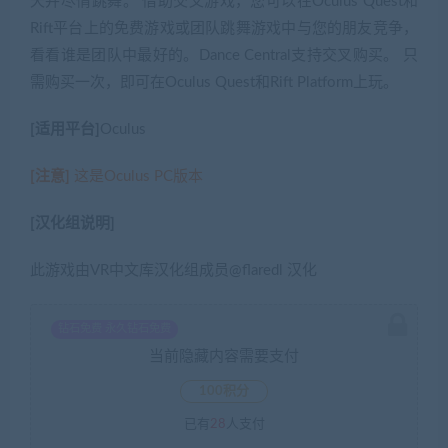
天并尽情跳舞。 借助交叉游戏，您可以在Oculus Quest和
Rift平台上的免费游戏或团队跳舞游戏中与您的朋友竞争，
看看谁是团队中最好的。Dance Central支持交叉购买。 只
需购买一次，即可在Oculus Quest和Rift Platform上玩。
[适用平台]
Oculus
[注意]
这是Oculus PC版本
[汉化组说明]
此游戏由VR中文库汉化组成员@flaredl 汉化
钻石免费 永久钻石免费
当前隐藏内容需要支付
100积分
已有
28
人支付