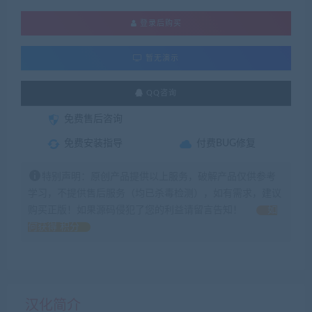
登录后购买
暂无演示
QQ咨询
免费售后咨询
免费安装指导
付费BUG修复
特别声明：原创产品提供以上服务，破解产品仅供参考
学习，不提供售后服务（均已杀毒检测），如有需求，建议
购买正版！如果源码侵犯了您的利益请留言告知！
如
何获得 积分
汉化简介