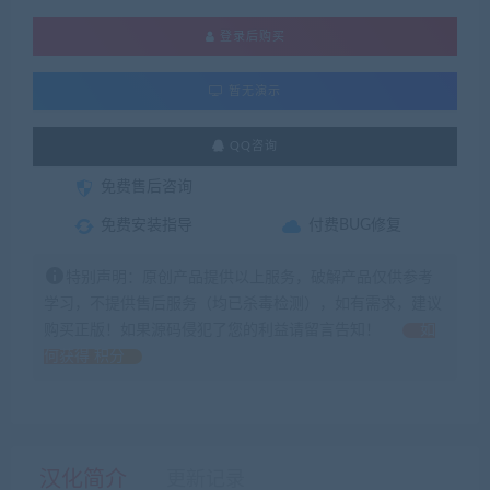
登录后购买
暂无演示
QQ咨询
免费售后咨询
免费安装指导
付费BUG修复
特别声明：原创产品提供以上服务，破解产品仅供参考
学习，不提供售后服务（均已杀毒检测），如有需求，建议
购买正版！如果源码侵犯了您的利益请留言告知！
如
何获得 积分
汉化简介
更新记录