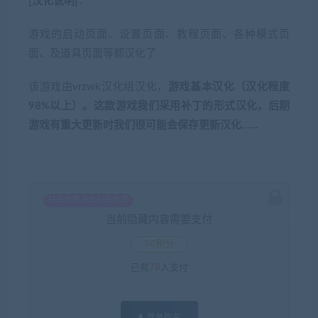
[汉化说明]：
游戏的启动页面、设置页面、教程页面、各种模式页
面、及道具页面等都汉化了
该游戏由vrzwk汉化组汉化，
游戏基本汉化（汉化程度
98%以上）。这款游戏我们采用补丁的形式汉化，后期
游戏有重大更新时我们很可能会保存更新汉化……
钻石免费 永久钻石免费
当前隐藏内容需要支付
50积分
已有
78
人支付
登录购买