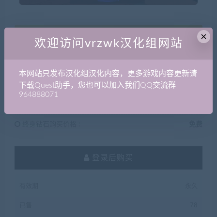
×
50
积分
欢迎访问vrzwk汉化组网站
本网站只发布汉化组汉化内容，更多游戏内容更新请
普通用户购买价格 :
50积分
下载Quest助手，您也可以加入我们QQ交流群
964888071
钻石会员购买价格 :
0积分
终身钻石购买价格 :
免费
登录后购买
有效期
永久
已售
78