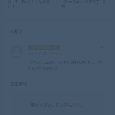
刷《Tilt Brush》正版汉化
《Raw Data》汉化补丁1.0
补丁
版
1 评论
钻石 okokdude
2021年9月3日 at 下午2:20
何时发布quest版？这种大规模移动的游戏一体
机版才是它的精髓
发表评论
要发表评论，您必须先
登录
。