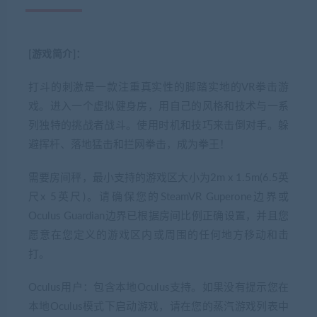
[游戏简介]：
打斗的刺激是一款注重真实性的脚踏实地的VR拳击游
戏。
进入一个虚拟健身房，用自己的风格和技术与一系
列独特的挑战者战斗。
使用时机和技巧来击倒对手。
躲
避挥杆、落地猛击和拦网拳击，成为拳王！
需要房间秤，最小支持的游戏区大小为2m x 1.5m(6.5英
尺x 5英尺)。
请确保您的SteamVR Guperone边界或
Oculus Guardian边界已根据房间比例正确设置，并且您
愿意在您定义的游戏区内或周围的任何地方移动和击
打。
Oculus用户：包含本地Oculus支持。
如果没有提示您在
本地Oculus模式下启动游戏，请在您的蒸汽游戏列表中