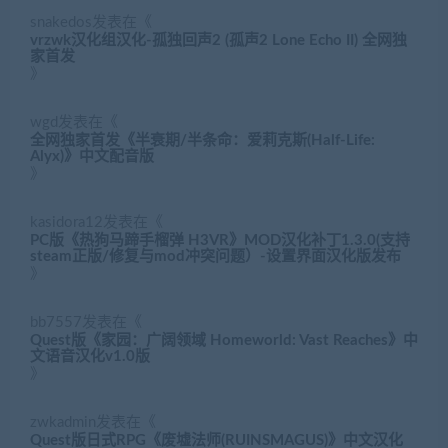
snakedos
发表在《
vrzwk汉化组汉化-孤独回声2 (孤声2 Lone Echo II) 全网独
家首发
》
wgd
发表在《
全网独家首发《半衰期/半条命：爱莉克斯(Half-Life:
Alyx)》中文配音版
》
kasidora12
发表在《
PC版《热狗马蹄手榴弹 H3VR》MOD汉化补丁1.3.0(支持
steam正版/修复与mod冲突问题）-设置界面汉化版发布
》
bb7557
发表在《
Quest版《家园：广阔领域 Homeworld: Vast Reaches》中
文语音汉化v1.0版
》
zwkadmin
发表在《
Quest版日式RPG《废墟法师(RUINSMAGUS)》中文汉化