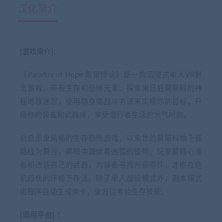
汉化简介
[游戏简介]：
《Paradox of Hope 希望悖论》是一款沉浸式单人VR射
击游戏，带有生存和恐怖元素。探索末日后莫斯科的神
秘地铁迷宫，使用隐身或战斗方法来实现你的目标，升
级你的装备和武器库，享受潜行者生活的大气时刻。
后启示录风格的生存恐怖游戏，以末世的莫斯科地下铁
路线为舞台，黑暗中潜伏着凶猛的怪物。玩家要精心准
备和改装自己的武器，为装备寻找升级零件，才能在危
机四伏的环境下存活。除了单人战役模式外，副本模式
由程序自动生成关卡，全方位考验生存技能。
[适用平台] ：