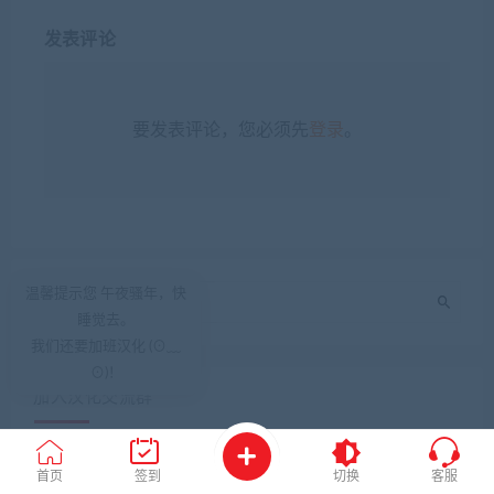
发表评论
要发表评论，您必须先
登录
。
温馨提示您 午夜骚年，快
睡觉去。
我们还要加班汉化 (⊙﹏
⊙)！
加入汉化交流群
首页
签到
切换
客服