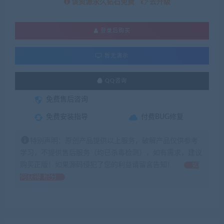
该资源永久钻石免费
去升级
登录后购买
暂无演示
QQ咨询
免费售后咨询
免费安装指导
付费BUG修复
特别声明：原创产品提供以上服务，破解产品仅供参考
学习，不提供售后服务（均已杀毒检测），如有需求，建议
购买正版！如果源码侵犯了您的利益请留言告知！
如
何获得 积分