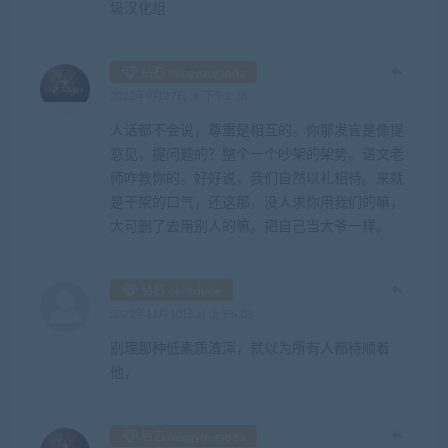
圾汉化组
钻石 mingyuegaoda
2022年9月27日 at 下午2:38
人话都不会说，尊重是相互的。你那发言是像提
意见，提问题的？整个一个吵架的架势。语文老
师咋教你的。好好说，我们自然以礼相待。来就
是干架的口气，还这那，没人求你用我们的嘛，
大可删了去用别人的嘛。把自己当大爷一样。
钻石 okokdude
2022年11月10日 at 上午6:05
别理那种低素质渣滓，就以为所有人都待顺着
他，
钻石 mingyuegaoda