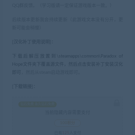
QQ群反馈。（学习版请一定保证游戏版本一致。）
后续版本更新我会持续更新（此游戏文本没有分开，更
新可能会稍慢）
[汉化补丁使用说明]：
下载后解压放置到\steamapps\common\Paradox of
Hope文件夹下覆盖源文件，然后点击安装补丁安装汉化
即可
，然后从steam启动游戏即可。
[下载链接]：
钻石免费 永久钻石免费
当前隐藏内容需要支付
100积分
已有
125
人支付