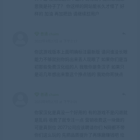
思我是孙子了？ 你这样的网站能长久才怪了 好
样的 加油 再加把劲 请继续怼用户
普通 chaim
2022年9月27日 at 下午2:17
你这游戏版本上面明确标注最新版 请问谁没长眼
能力不够就别你妈出来丢人现眼了 如果你们是当
初那些免费汉化组的人 我敬你是条汉子 如果只
是近几年想出来靠这个挣点钱的 我劝你死快点
普通 chaim
2022年9月27日 at 下午2:01
你家汉化是真没一个好用的 有的游戏不是闪退就
是乱码 收费了就专注一点 营销收费这一块做的
可是真到位 2077公司应该聘请你们 N网都不带
你们这么玩的 先把品质提升了再琢磨赚钱吧 垃