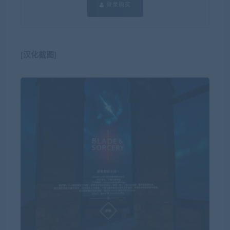
登录购买
[汉化截图]