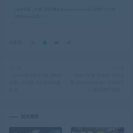
VR中文库
»
PC版《剑与魔法 Blade and Sorcery》汉化补丁1.1版
(支持steam正版）
分享到：
上一篇
下一篇
《Quest游戏名称汉化-图标启
Steam PC版 盗贼VR-守望先
动器》汉化版-可音量键快捷
锋《Larcenauts vr》汉化补丁
启动
1.5版(可用于正版）
相关推荐