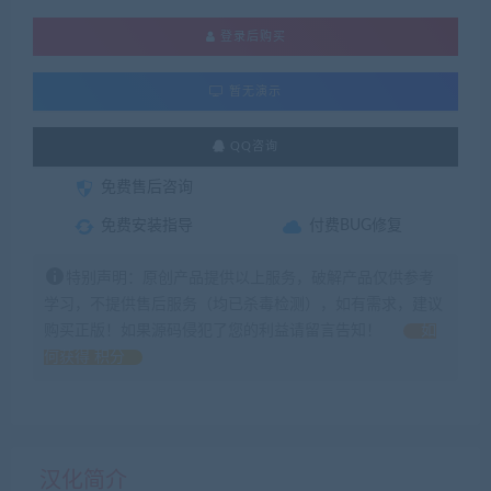
登录后购买
暂无演示
QQ咨询
免费售后咨询
免费安装指导
付费BUG修复
特别声明：原创产品提供以上服务，破解产品仅供参考
学习，不提供售后服务（均已杀毒检测），如有需求，建议
购买正版！如果源码侵犯了您的利益请留言告知！
如
何获得 积分
汉化简介