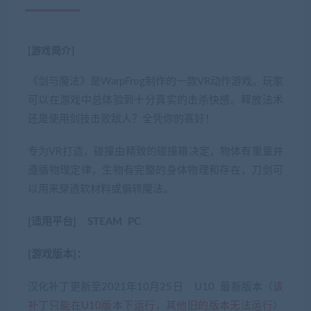
[游戏简介]
《剑与魔法》是WarpFrog制作的一款VR动作游戏。玩家
可以在游戏中总体验到十分真实的击杀快感。释放法术
还是使用剑技击败敌人？全凭你的喜好！
专为VR打造，碰撞由精致的碰撞箱决定，物体有重量并
遵循物理定律，生物有完整的身体物理和存在，刀剑可
以用来穿透软材料或偏转魔法。
[适用平台] STEAM PC
[游戏版本]：
汉化补丁更新至2021年10月25日 U10 最新版本（
该
补丁只能在U10版本下运行，其他旧的版本无法运行
）