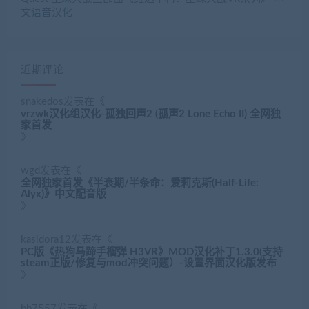
文语音汉化
近期评论
snakedos
发表在《
vrzwk汉化组汉化-孤独回声2 (孤声2 Lone Echo II) 全网独
家首发
》
wgd
发表在《
全网独家首发《半衰期/半条命：爱莉克斯(Half-Life:
Alyx)》中文配音版
》
kasidora12
发表在《
PC版《热狗马蹄手榴弹 H3VR》MOD汉化补丁1.3.0(支持
steam正版/修复与mod冲突问题）-设置界面汉化版发布
》
bb7557
发表在《