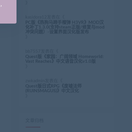
》
手，
kasidora12
发表在《
PC版《热狗马蹄手榴弹 H3VR》MOD汉
化补丁1.3.0(支持steam正版/修复与mod
冲突问题）-设置界面汉化版发布
》
bb7557
发表在《
Quest版《家园：广阔领域 Homeworld:
Vast Reaches》中文语音汉化v1.0版
》
zwkadmin
发表在《
Quest版日式RPG《废墟法师
(RUINSMAGUS)》中文汉化
》
文章归档