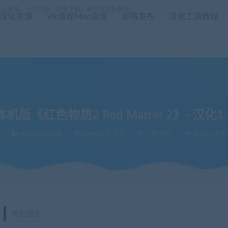
放心选购，一次付费，终身下载，售后请联系客服！
R汉化资源
VR游戏Mod资源
即将发布
汉化工具教程
机版《红色物质2 Red Matter 2》–汉化1
mingyuegaoda
Quest汉化资源
已售84次
关注6.2K次
1.1版
售后服务：