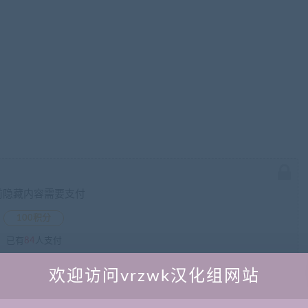
前隐藏内容需要支付
100积分
已有
84
人支付
欢迎访问vrzwk汉化组网站
登录购买