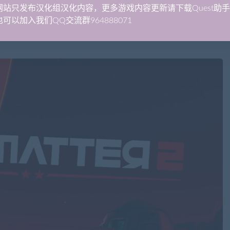
网站只发布汉化组汉化内容，更多游戏内容更新请下载Quest助
可以加入我们QQ交流群964888071