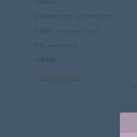
一时间修复。
文本提取技术支持：@不要幻想的奇迹
文本翻译：mingyuegaoda VRgo
字库：mingyuegaoda
[下载链接]：
钻石免费 永久钻石免费
当