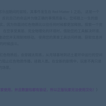
托邦冷战期间的冒险，其事件发生在 Red Matter 1 之后。 这是一个
，反抗自己的命运并为做正确的事情而奋斗。您将踏上一生的旅
现实，因为你面对红色物质比以往任何时候都更加释放。探索一个完
。 在您享受美丽、完全物理化的环境时，借助您的工具解决环境、
推动您并无限制地移动。 使用您的黑客工具访问终端、获取信息并
到的时候战斗。
玩家在逃脱红色物质后，会穿越太阳系，从月球基地到达土星环中运行的空间
力阻止红色物质传播，拯救人类。在全新的剧情中，玩家不再只是
的场景。
厂家使用，并且数据包都有验证，所以正版玩家无法使用汉化！
）