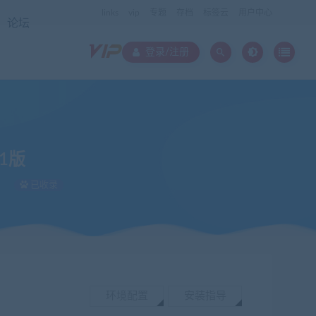
links
vip
专题
存档
标签云
用户中心
论坛
登录/注册
.1版
已收录
环境配置
安装指导