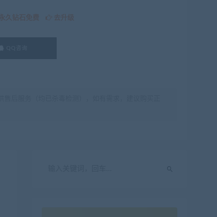
永久钻石免费
去升级
QQ咨询
供售后服务（均已杀毒检测），如有需求，建议购买正