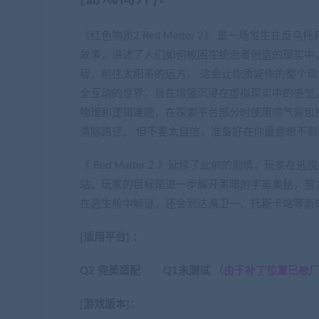
《红色物质2 Red Matter 2》 是一场发生在反乌
故事，讲述了人们如何被困在统治者创造的现实中
程，前往太阳系的远方。 这会让你质疑你的整个
全互动的世界，旨在增强沉浸在虚拟现实中的感觉
物理和逻辑难题，在探索平台部分时使用喷气背包
清除路径。 但不要太自信，准备好在你最意想不
《 Red Matter 2 》延续了此前的剧情，
站。玩家的目标是进一步解开黑暗的宇宙奥秘，努
在逃生舱中解谜，还会到达海卫一、托斯卡站等新
[适用平台] ：
Q2 完美适配 Q1未测试 （
由于补丁位置已被
[游戏版本]：