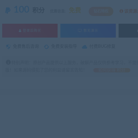
100
积分
免费
该资源
优惠信息:
钻石特权
登录后购买
暂无演示
免费售后咨询
免费安装指导
付费BUG修复
特别声明：原创产品提供以上服务，破解产品仅供参考学习，不提
版！如果源码侵犯了您的利益请留言告知！
如何获得 积分