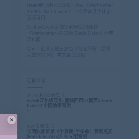
steam版 战锤4000战斗姐妹《Warhammer
40,000: Battle Sister》中文语音汉化补丁–
正版可用
OculusQuest版 战锤4000战斗姐妹
《Warhammer 40,000: Battle Sister》语音
汉化版
Quest 星球大战三部曲《维达不朽：星球
大战VR系列》 中文语音汉化
近期评论
snakedos
发表在《
vrzwk汉化组汉化-孤独回声2 (孤声2 Lone
Echo II) 全网独家首发
》
×
wgd
发表在《
全网独家首发《半衰期/半条命：爱莉克斯
(Half-Life: Alyx)》中文配音版