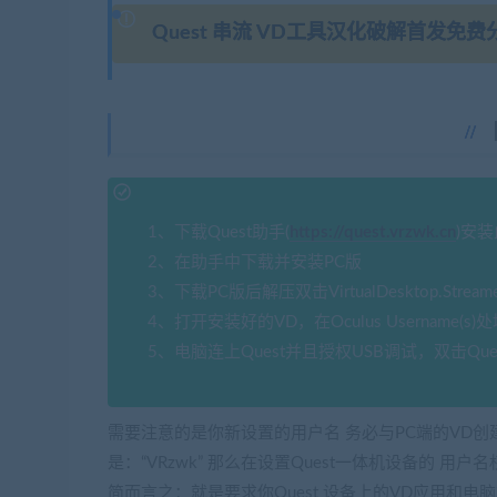
Quest 串流 VD工具汉化破解首发免费分享
1、下载Quest助手(
https://quest.vrzwk.cn
)安
2、在助手中下载并安装PC版
3、下载PC版后解压双击VirtualDesktop.Streamer.
4、打开安装好的VD，在Oculus Username(
5、电脑连上Quest并且授权USB调试，双击Qu
需要注意的是你新设置的用户名 务必与PC端的VD创
是：“VRzwk” 那么在设置Quest一体机设备的 用户名
简而言之：就是要求你Quest 设备上的VD应用和电