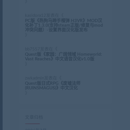
》
kasidora12
发表在《
PC版《热狗马蹄手榴弹 H3VR》MOD汉
化补丁1.3.0(支持steam正版/修复与mod
冲突问题）-设置界面汉化版发布
》
bb7557
发表在《
Quest版《家园：广阔领域 Homeworld:
Vast Reaches》中文语音汉化v1.0版
》
zwkadmin
发表在《
Quest版日式RPG《废墟法师
(RUINSMAGUS)》中文汉化
》
文章归档