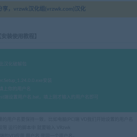
，vrzwk汉化组(vrzwk.com)汉化
【安装使用教程】
装此汉化破解包
Setup_1.24.0.0.exe安装
s)处填上你的用户名
est端设置用户名.bat，填上刚才输入的用户名即可
建的用户名要保持一致，比如电脑(PC)端 VD我们开始设置的用户名
权限 运行的脚本中 就要输入 VRzwk
脑端的VD应用 用户名 是同一个用户名。