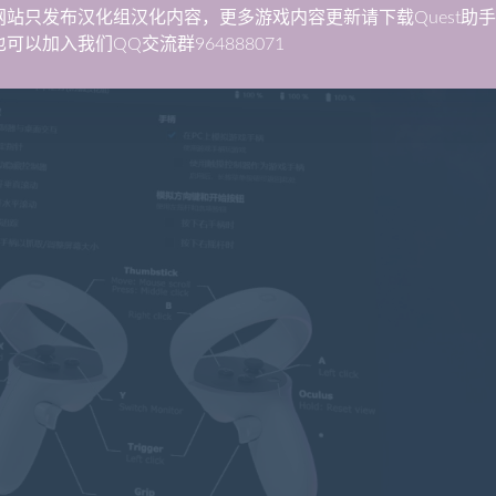
网站只发布汉化组汉化内容，更多游戏内容更新请下载Quest助
可以加入我们QQ交流群964888071