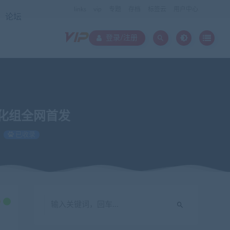
links
vip
专题
存档
标签云
用户中心
论坛
登录/注册
wk汉化组全网首发
已收录