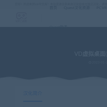
您好！欢迎来到VR中文库！本站资源全部来自汉化组自主独立汉化，请
首页
Quest汉化资源
PCV
Quest助手
VD虚拟桌面(V
2023-01-
当前位置：
VR中文库
VD虚拟桌面(Virtual Desktop)串流应用汉
>
汉化简介