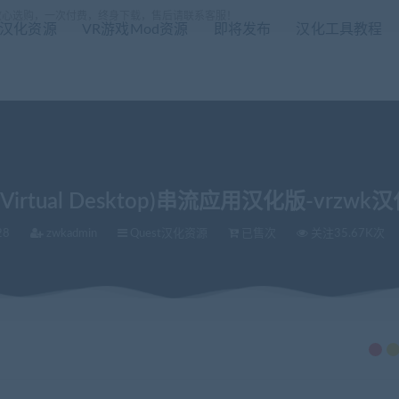
放心选购，一次付费，终身下载，售后请联系客服！
R汉化资源
VR游戏Mod资源
即将发布
汉化工具教程
irtual Desktop)串流应用汉化版-vrz
28
zwkadmin
Quest汉化资源
已售次
关注35.67K次
化版-vrzwk汉化组全网首发