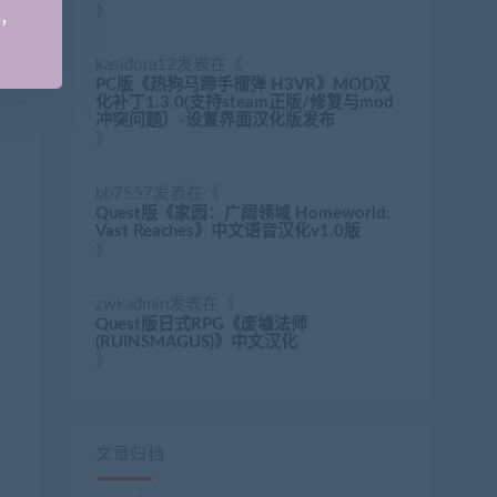
》
手，
kasidora12
发表在《
PC版《热狗马蹄手榴弹 H3VR》MOD汉
化补丁1.3.0(支持steam正版/修复与mod
冲突问题）-设置界面汉化版发布
》
bb7557
发表在《
Quest版《家园：广阔领域 Homeworld:
Vast Reaches》中文语音汉化v1.0版
》
zwkadmin
发表在《
Quest版日式RPG《废墟法师
(RUINSMAGUS)》中文汉化
》
文章归档