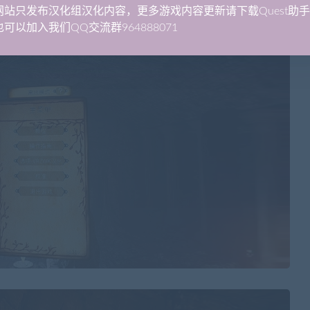
网站只发布汉化组汉化内容，更多游戏内容更新请下载Quest助
可以加入我们QQ交流群964888071