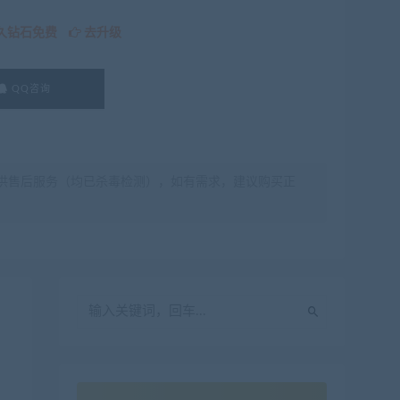
久钻石免费
去升级
QQ咨询
供售后服务（均已杀毒检测），如有需求，建议购买正