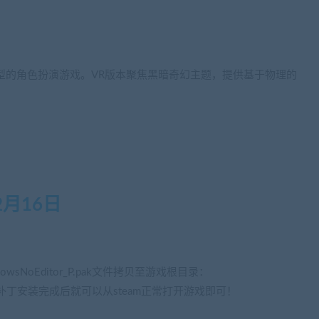
和类型的角色扮演游戏。
VR版本聚焦黑暗奇幻主题，提供基于物理的
2月16日
dowsNoEditor_P.pak文件拷贝至游戏根目录：
文件夹下即可，补丁安装完成后就可以从steam正常打开游戏即可！