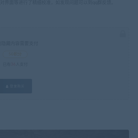
，对界面等进行了精细校准，如发现问题可以到qq群反馈。
前隐藏内容需要支付
50积分
已有
36
人支付
登录购买