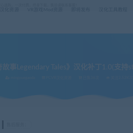
放心选购，一次付费，终身下载，售后请联系客服！
R汉化资源
VR游戏Mod资源
即将发布
汉化工具教程
事Legendary Tales》汉化补丁1.0(支持
mingyuegaoda
PCVR汉化资源
已售36次
关注2.52K次
1.0(支持steam正版）
售后服务：