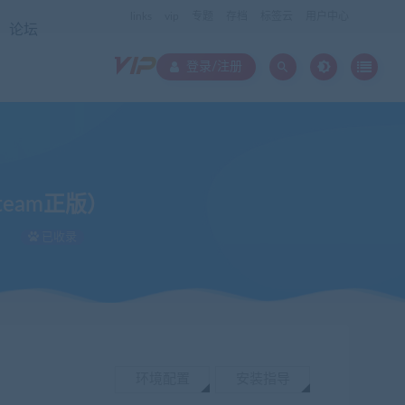
links
vip
专题
存档
标签云
用户中心
论坛
登录/注册
steam正版）
已收录
环境配置
安装指导