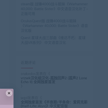
steam版 战锤4000战斗姐妹《Warhammer
40,000: Battle Sister》中文语音汉化补丁–
正版可用
OculusQuest版 战锤4000战斗姐妹
《Warhammer 40,000: Battle Sister》语音
汉化版
Quest 星球大战三部曲《维达不朽：星球
大战VR系列》 中文语音汉化
近期评论
snakedos
发表在《
vrzwk汉化组汉化-孤独回声2 (孤声2 Lone
Echo II) 全网独家首发
》
×
wgd
发表在《
全网独家首发《半衰期/半条命：爱莉克斯
(Half-Life: Alyx)》中文配音版