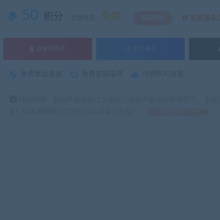
50
积分
免费
该资源永
优惠信息:
钻石特权
登录后购买
暂无演示
免费售后咨询
免费安装指导
付费BUG修复
特别声明：原创产品提供以上服务，破解产品仅供参考学习，不提
版！如果源码侵犯了您的利益请留言告知！
如何获得 积分