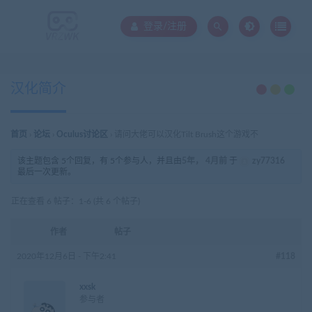
登录/注册
汉化简介
首页
›
论坛
›
Oculus讨论区
›
请问大佬可以汉化Tilt Brush这个游戏不
该主题包含 5个回复，有 5个参与人，并且由
5年， 4月前
于
zy77316
最后一次更新。
正在查看 6 帖子：1-6 (共 6 个帖子)
作者
帖子
2020年12月6日 - 下午2:41
#118
xxsk
参与者