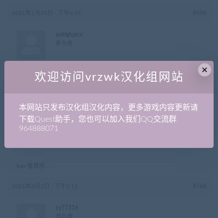
2021年1月20日 - 下午4:51
#496
asdfghjxcv
参与者
×
欢迎访问vrzwk汉化组网站
谢谢大佬
2021年3月26日 - 下午9:48
#749
本网站只发布汉化组汉化内容，更多游戏内容更新请
下载Quest助手，您也可以加入我们QQ交流群
00000097
964888071
参与者
kan 看看呗……
2021年4月2日 - 下午2:11
#764
zy77316
参与者