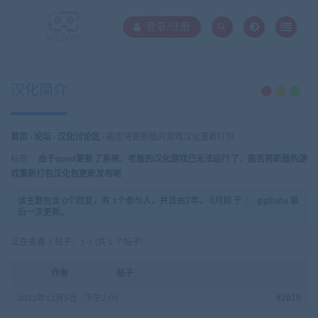
登录/注册
汉化简介
首页
›
论坛
›
汉化讨论区
›
能否将更新版的游戏汉化重新打包
标签：
由于quest更新了系统，老版的汉化游戏已无法运行了，能否将新版的游
戏重新打包汉化包更新发布呢
该主题包含 0个回复，有 1个参与人，并且由
2年， 8月前
于
gigihaha
最
后一次更新。
正在查看 1 帖子：1-1 (共 1 个帖子)
作者
帖子
2023年12月5日 - 下午2:09
#2818