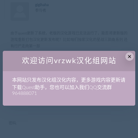
gigihaha
参与者
由于quest更新了系统，老版的汉化游戏已无法运行了，能否将更新版的
游戏重新打包汉化更新发布呢？比如咱们独家汉化的星战三部曲系列 还
有行尸走肉第一部
×
欢迎访问vrzwk汉化组网站
作者
帖子
正在查看 1 帖子：1-1 (共 1 个帖子)
本网站只发布汉化组汉化内容，更多游戏内容更新请
哎呀，回复话题必需登录。
下载Quest助手，您也可以加入我们QQ交流群
964888071
用户名:
密码: