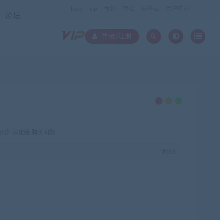
links
vip
专题
存档
标签云
用户中心
论坛
登录/注册
rath)》汉化版 购买问题
#555
在
线
客
服
QQ:8