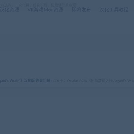
放心选购，一次付费，终身下载，售后请联系客服！
R汉化资源
VR游戏Mod资源
即将发布
汉化工具教程
ard’s Wrath)》汉化版 购买问题
›
回复于：Oculus PC版《阿斯加德之怒(Asgard’s W