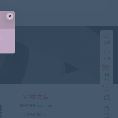
×
直
接
说
出
您
手，
的
签到
需
求！
切
客服
记！
带
上
资
博客
源
模式
连
接
与
更新
VR中文库
问
日历
题！
周一至周五 9:00-23:00
工
本站
（其他时间勿扰）