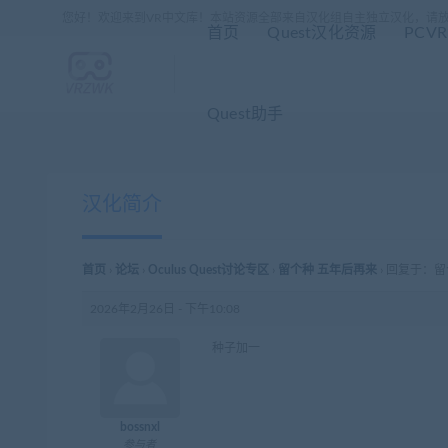
您好！欢迎来到VR中文库！本站资源全部来自汉化组自主独立汉化，请
首页
Quest汉化资源
PCV
Quest助手
汉化简介
首页
›
论坛
›
Oculus Quest讨论专区
›
留个种 五年后再来
›
回复于：留
2026年2月26日 - 下午10:08
种子加一
bossnxl
参与者