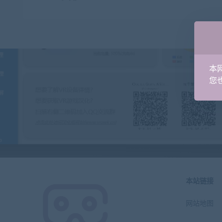
本
您也
本站链接
网站地图