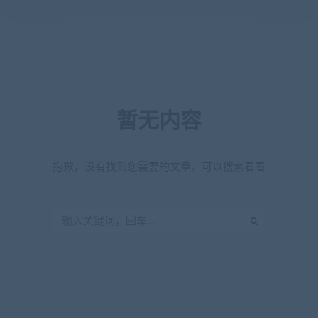
暂无内容
抱歉，没有找到您需要的文章，可以搜索看看