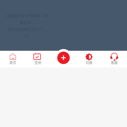
温馨提示您 午夜骚年，快
睡觉去。
我们还要加班汉化 (⊙﹏
⊙)！
首页
签到
切换
客服