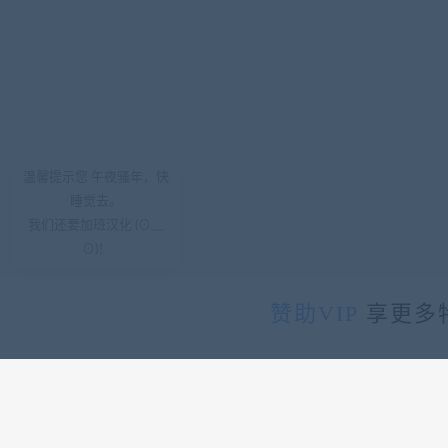
温馨提示您 午夜骚年，快
睡觉去。
我们还要加班汉化 (⊙﹏
⊙)！
赞助VIP
享更多特