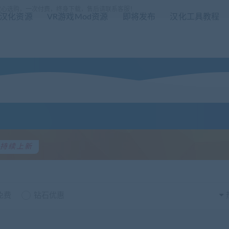
放心选购，一次付费，终身下载，售后请联系客服！
R汉化资源
VR游戏Mod资源
即将发布
汉化工具教程
持续上新
免费
钻石优惠