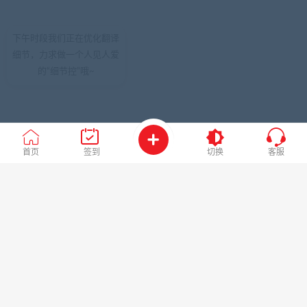
下午时段我们正在优化翻译
细节，力求做一个人见人爱
的“细节控”哦~
首页
签到
切换
客服