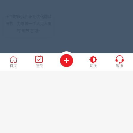
下午时段我们正在优化翻译
细节，力求做一个人见人爱
的“细节控”哦~
首页
签到
切换
客服