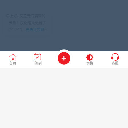
早上好~又是元气满满的一
天哦！汉化组又更新了
(*^▽^*)，
先去尝尝鲜
~
首页
签到
切换
客服